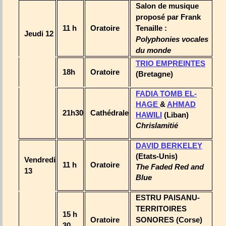
Salon de musique
proposé par Frank
11 h
Oratoire
Tenaille :
Jeudi 12
Polyphonies vocales
du monde
TRIO EMPREINTES
18h
Oratoire
(Bretagne)
FADIA TOMB EL-
HAGE
&
AHMAD
21h30
Cathédrale
HAWILI
(Liban)
Chrislamitié
DAVID BERKELEY
(Etats-Unis)
Vendredi
11 h
Oratoire
The Faded Red and
13
Blue
ESTRU PAISANU-
TERRITOIRES
15 h
Oratoire
SONORES (Corse)
30