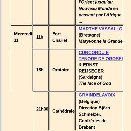
l'Orient jusqu'au
Nouveau Monde en
passant par l'Afrique
...
MARTHE VASSALLO
Mercredi
Fort
(Bretagne)
11h
11
Charlet
Maryvonne la Grande
CUNCORDU E
TENORE DE OROSEI
& ERNST
18h
Oratoire
REIJSEGER
(Sardaigne)
The face of God
GRAINDELAVOIX
(Belgique)
Direction Björn
21h30
Cathédrale
Schmelzer,
Confréries de
Brabant