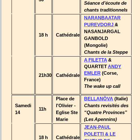
Séance d’écoute de
chants traditionnels
NARANBAATAR
PUREVDORJ
&
NASANJARGAL
18 h
Cathédrale
GANBOLD
(Mongolie)
Chants de la Steppe
A FILETTA
&
QUARTET
ANDY
EMLER
(Corse,
21h30
Cathédrale
France)
The wake up call
Place de
BELLANÖVA
(Italie)
Samedi
l'Olivier -
Chants revisités des
11h
14
Eglise Ste
“Quatre Provinces”
Marie
(Les Apennins)
JEAN-PAUL
POLETTI & LE
18 h
Cathédrale