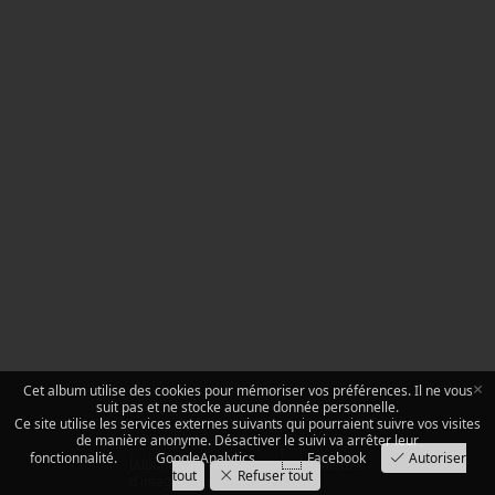
×
Cet album utilise des cookies pour mémoriser vos préférences. Il ne vous
suit pas et ne stocke aucune donnée personnelle.
Ce site utilise les services externes suivants qui pourraient suivre vos visites
de manière anonyme. Désactiver le suivi va arrêter leur
fonctionnalité.
GoogleAnalytics
Facebook
Autoriser
jAlbum logiciel de création de galeries
tout
Refuser tout
d'images
·
Lucid