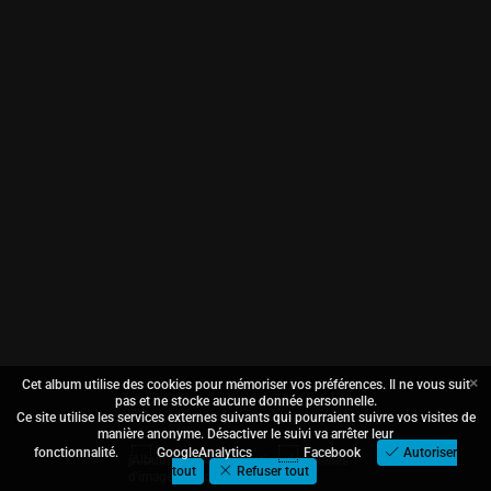
×
Cet album utilise des cookies pour mémoriser vos préférences. Il ne vous suit
pas et ne stocke aucune donnée personnelle.
Ce site utilise les services externes suivants qui pourraient suivre vos visites de
manière anonyme. Désactiver le suivi va arrêter leur
fonctionnalité.
GoogleAnalytics
Facebook
Autoriser
jAlbum logiciel de création de galeries
tout
Refuser tout
d'images
·
Lucid