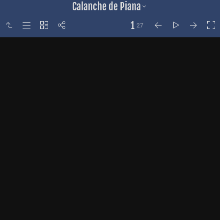
Calanche de Piana
1
27