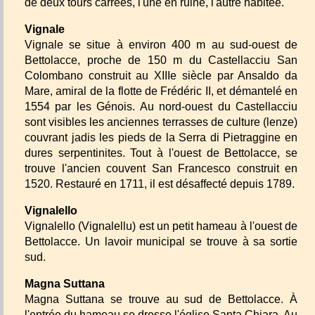
de deux tours carrées, l'une en ruine, l'autre habitée.
Vignale
Vignale se situe à environ 400 m au sud-ouest de
Bettolacce, proche de 150 m du Castellacciu San
Colombano construit au XIIIe siècle par Ansaldo da
Mare, amiral de la flotte de Frédéric II, et démantelé en
1554 par les Génois. Au nord-ouest du Castellacciu
sont visibles les anciennes terrasses de culture (lenze)
couvrant jadis les pieds de la Serra di Pietraggine en
dures serpentinites. Tout à l'ouest de Bettolacce, se
trouve l'ancien couvent San Francesco construit en
1520. Restauré en 1711, il est désaffecté depuis 1789.
Vignalello
Vignalello (Vignalellu) est un petit hameau à l'ouest de
Bettolacce. Un lavoir municipal se trouve à sa sortie
sud.
Magna Suttana
Magna Suttana se trouve au sud de Bettolacce. À
l'entrée du hameau se dresse l'église Santa Chiara. Au